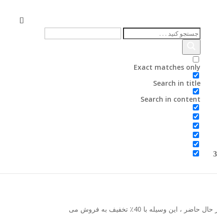
ای دستورات صوتی شما آماده به خدمت است.
Exact matches only
Search in title
Search in content
ازه را می دهد تا ماشین شما قابل دسترسی به الکسا باشد.
ری در اطراف شما وجود دارد. فناوری فوق پیشرفته
اگر دیگر نمی خواهید به سیستم فرمان صوتی داخلی خودرو خود تکیه کنید ، می توانید Echo Auto را بگیرید و آن را جایگزین کنید. در حال حاضر ، این وسیله با 40٪ تخفیف به فروش می